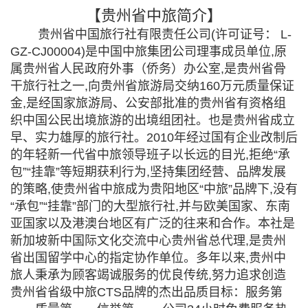
【贵州省中旅简介】
贵州省中国旅行社有限责任公司(许可证号： L-
GZ-CJ00004)是中国中旅集团公司理事成员单位,原
属贵州省人民政府外事（侨务）办公室,是贵州省骨
干旅行社之一,向贵州省旅游局交纳160万元质量保证
金,是经国家旅游局、公安部批准的贵州省有资格组
织中国公民出境旅游的出境组团社。也是贵州省成立
早、实力雄厚的旅行社。2010年经过国有企业改制后
的年轻新一代省中旅领导班子以长远的目光,拒绝“承
包”“挂靠”等短期获利行为,坚持集团经营、品牌发展
的策略,使贵州省中旅成为贵阳地区“中旅”品牌下,没有
“承包”“挂靠”部门的大型旅行社,并与欧美国家、东南
亚国家以及港澳台地区有广泛的往来和合作。本社是
新加坡新中国际文化交流中心贵州省总代理,是贵州
省出国留学中心的指定协作单位。多年以来,贵州中
旅人秉承为顾客竭诚服务的优良传统,努力追求创造
贵州省省级中旅CTS品牌的杰出品质目标：服务第