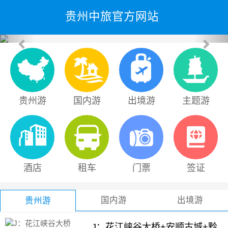
贵州中旅官方网站
上
下
一
一
张
张
贵州游
国内游
出境游
主题游
酒店
租车
门票
签证
国内游
出境游
贵州游
J：花江峡谷大桥+安顺古城+黔