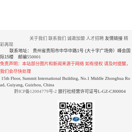
2021年贵州中旅在贵州首次旅
不忘初心，砥砺前行，祝贺贵
行社等级评定中，获得贵州首
州省中国旅行社有限责任公司
批五A级旅行社资格
荣获2021年云岩区十佳旅行社
荣誉称号!
关于我们
联系我们
诚邀加盟
人才招聘
友情链接
精
彩再现
贵州省贵阳市中华中路1号 (大十字广场旁）峰会国
联系地址：
际15楼
邮编550001
免责声明：本站部分图片和新闻来源于网络 如有侵权 请及时提醒，
我们会尽快处理
15th Floor, Summit International Building, No.1 Middle Zhonghua Ro
ad, Guiyang, Guizhou, China
黔ICP备12004779号-2
旅行社经营许可证号L-GZ-CJ00004