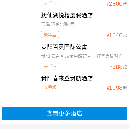
2800
豪华型
¥
起
抚仙湖悦椿度假酒店
玉溪 环湖北路8号
1840
豪华型
¥
起
贵阳百灵国际公寓
贵阳 云岩区 瑞金中路77号 ，红华大厦对面。
388
豪华型
¥
起
贵阳喜来登贵航酒店
1093
五星级
¥
起
查看更多酒店