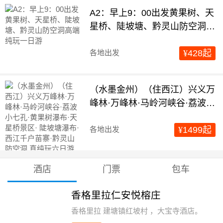
A2：早上9：00出发黄果树、天
星桥、陡坡塘、黔灵山防空洞高
端纯玩一日游
各地出发
¥
428
起
（水墨金州）（住西江）兴义万
峰林·万峰林·马岭河峡谷·荔波小
七孔·黄果树瀑布·天星桥景区·
陡坡塘瀑布·西江千户苗寨·黔灵
各地出发
¥
1499
起
山防空洞 真纯玩六日游
酒店
门票
包车
香格里拉仁安悦榕庄
香格里拉 建塘镇红坡村 ，大宝寺酒店。