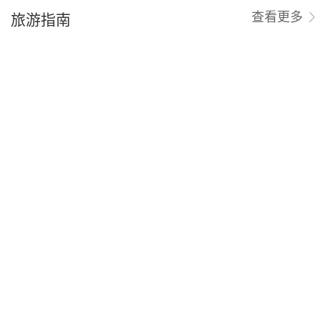
旅游指南
查看更多
贵州旅游景点免票啦！
贵阳发布2025年第二季度旅游
业“红黑榜”（附名单）
旅业必存榜优秀地接推荐—贵
上海张大千大风堂艺术中心 主
州省中国旅行社有限责任公司
任屠際春偕夫人张艳艳女士 贵
山贵水风采行 兴义采风 贵州
省中旅余光忠副总接待陪同考
察