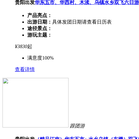
贵阳出发
华东五市、华西村、木渎、乌镇水乡双飞六日游
产品亮点：
出游日期：
具体发团日期请查看日历表
途径景点：
游玩主题：
¥
3830
起
满意度100%
查看详情
跟团游