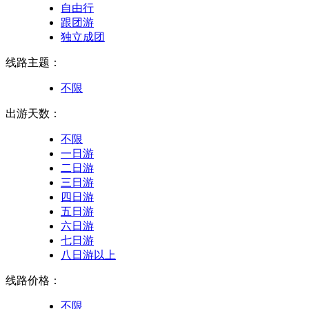
自由行
跟团游
独立成团
线路主题：
不限
出游天数：
不限
一日游
二日游
三日游
四日游
五日游
六日游
七日游
八日游以上
线路价格：
不限