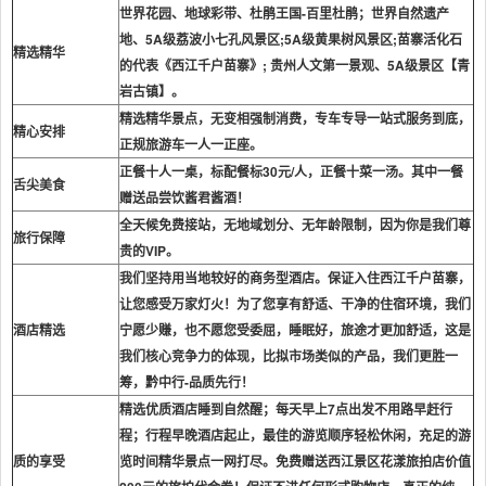
世界花园、地球彩带、杜鹃王国-百里杜鹃；世界自然遗产
地、5A级荔波小七孔风景区
;
5A
级黄果树风景区;苗寨活化石
精选精华
的代表《西江千户苗寨》; 贵州人文第一景观、5A级景区
【青
岩古镇】
。
精选精华景点，无变相强制消费，专车专导一站式服务到底，
精心安排
正规旅游车一人一正座。
正餐十人一桌，标配餐标30元/人，正餐十菜一汤。其中一餐
舌尖美食
赠送品尝饮酱君酱酒！
全天候免费接站，无地域划分、无年龄限制，因为你是我们尊
旅行保障
贵的VIP。
我们坚持用当地较好的商务型酒店。保证入住西江千户苗寨，
让您感受万家灯火！为了您享有舒适、干净的住宿环境，我们
酒店精选
宁愿少赚，也不愿您受委屈，睡眠好，旅途才更加舒适，这是
我们核心竞争力的体现
，比
拟市场类似的产品，我们更胜一
筹，黔中行-品质先行！
精选优质酒店睡到自然醒；每天早上7点出发不用路早赶行
程；行程早晚酒店起止，最佳的游览顺序轻松休闲，充足的游
质的享受
览时间精华景点一网打尽。免费赠送西江景区花漾旅拍店价值