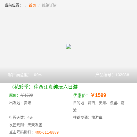
当前位置：
首页
线路详情
客户满意度：100%
产品编号：102038
（花黔季）住西江真纯玩六日游
￥1599
￥1599
原价：
优惠价：
出发地：贵阳
目的地：黔西，安顺、凯里、荔
波
行程天数：6天
往返交通：旅游车
发团规则：天天发团
点击号码拨打：
400-611-8889